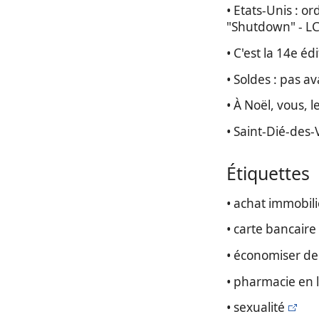
• Etats-Unis : 
"Shutdown" - LC
• C'est la 14e éd
• Soldes : pas av
• À Noël, vous, l
• Saint-Dié-des
Étiquettes
• achat immobili
• carte bancaire
• économiser de
• pharmacie en 
• sexualité