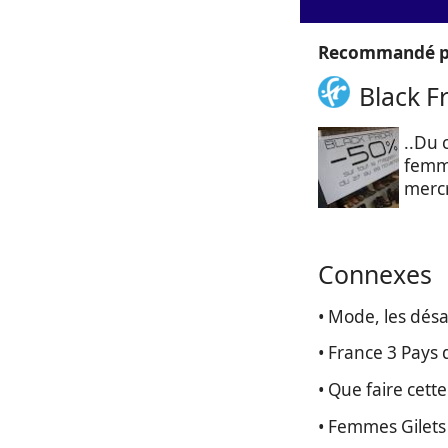
Recommandé p
Black F
..Du 
femme
merc
Connexes
• Mode, les désa
• France 3 Pays 
• Que faire cett
• Femmes Gilets