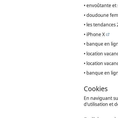
• envoûtante et
• doudoune fe
• les tendances
• iPhone X
• banque en lig
• location vacanc
• location vaca
• banque en lig
Cookies
En naviguant sur
d'utilisation et 