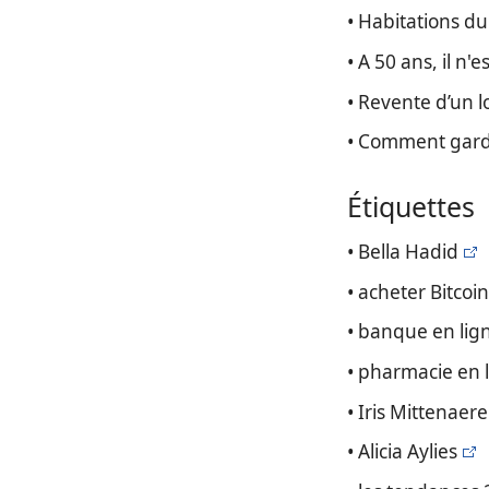
• Habitations du
• A 50 ans, il n
• Revente d’un 
• Comment gard
Étiquettes
• Bella Hadid
• acheter Bitcoin
• banque en lig
• pharmacie en 
• Iris Mittenaere
• Alicia Aylies