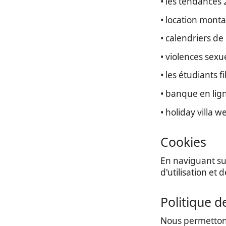
• les tendances
• location mont
• calendriers de 
• violences sexue
• les étudiants 
• banque en lig
• holiday villa w
Cookies
En naviguant sur
d'utilisation et 
Politique d
Nous permettons