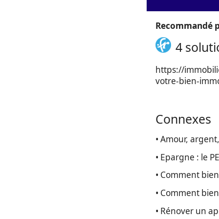
Recommandé p
4 solut
https://immobil
votre-bien-immo
Connexes
• Amour, argent,
• Epargne : le P
• Comment bien 
• Comment bien 
• Rénover un app