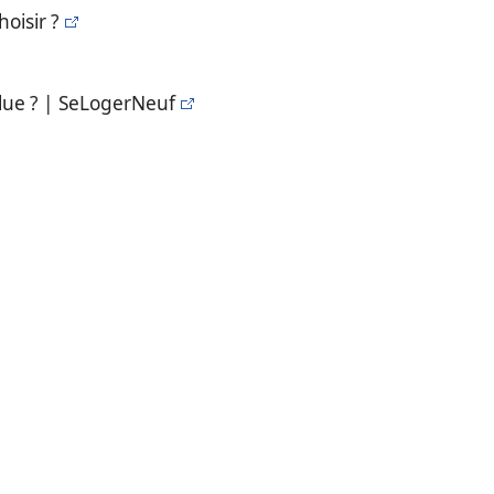
oisir ?
lue ? | SeLogerNeuf